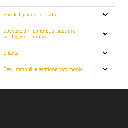
Bandi di gara e contratti
Sovvenzioni, contributi, sussidi e
vantaggi economici
Bilanci
Beni immobili e gestione patrimonio