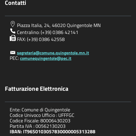
Contatti
Piazza Italia, 24, 46020 Quingentole MN
Centralino: (+39) 0386 42141
FAX: (+39) 0386 42558
segreteria@comune.quingentole.mn.it
PEC:
comunequingentole@pec.it
Fatturazione Elettronica
Ente: Comune di Quingentole
Codice Univoco Ufficio : UFFFGC
Codice Fiscale: 80006430203
Partita IVA : 00562130203
IBAN: IT96S0103057830000005313288