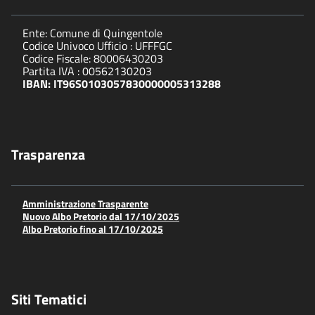
Ente: Comune di Quingentole
Codice Univoco Ufficio : UFFFGC
Codice Fiscale: 80006430203
Partita IVA : 00562130203
IBAN: IT96S0103057830000005313288
Trasparenza
Amministrazione Trasparente
Nuovo Albo Pretorio dal 17/10/2025
Albo Pretorio fino al 17/10/2025
Siti Tematici