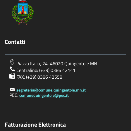
Contatti
Piazza Italia, 24, 46020 Quingentole MN
Centralino: (+39) 0386 42141
FAX: (+39) 0386 42558
segreteria@comune.quingentole.mn.it
PEC:
comunequingentole@pec.it
Fatturazione Elettronica