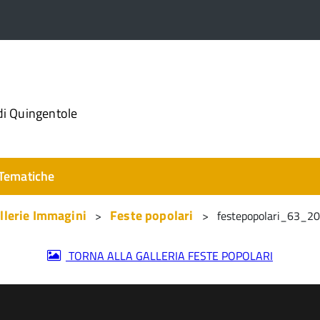
di Quingentole
Tematiche
llerie Immagini
Feste popolari
festepopolari_63_
TORNA ALLA GALLERIA FESTE POPOLARI