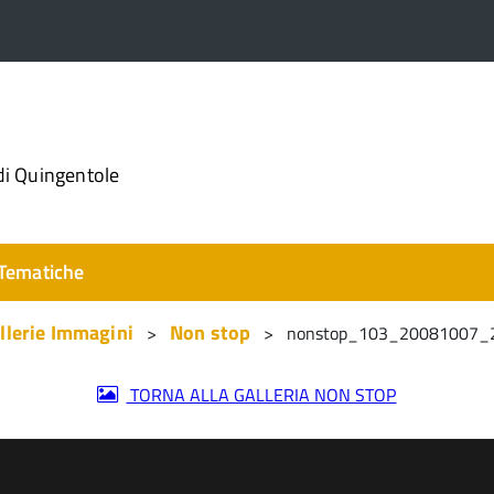
di Quingentole
Tematiche
llerie Immagini
Non stop
nonstop_103_20081007_
TORNA ALLA GALLERIA NON STOP