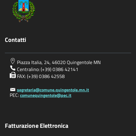
Contatti
Piazza Italia, 24, 46020 Quingentole MN
Centralino: (+39) 0386 42141
FAX: (+39) 0386 42558
segreteria@comune.quingentole.mn.it
PEC:
comunequingentole@pec.it
Fatturazione Elettronica