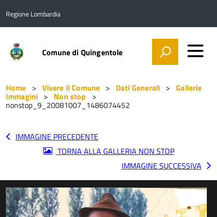
Regione Lombardia
Comune di Quingentole
Home
Vivere il Comune
Dati Generali
Gallerie
Immagini
Non stop
nonstop_9_20081007_1486074452
IMMAGINE PRECEDENTE
TORNA ALLA GALLERIA NON STOP
IMMAGINE SUCCESSIVA