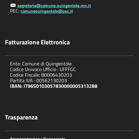
segreteria@comune.quingentole.mn.it
PEC:
comunequingentole@pec.it
Fatturazione Elettronica
Ente: Comune di Quingentole
Codice Univoco Ufficio : UFFFGC
Codice Fiscale: 80006430203
Partita IVA : 00562130203
IBAN: IT96S0103057830000005313288
Trasparenza
Amministrazione Trasparente