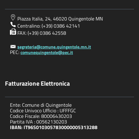
Piazza Italia, 24, 46020 Quingentole MN
Centralino: (+39) 0386 42141
FAX: (+39) 0386 42558
segreteria@comune.quingentole.mn.it
PEC:
comunequingentole@pec.it
Fatturazione Elettronica
Ente: Comune di Quingentole
Codice Univoco Ufficio : UFFFGC
Codice Fiscale: 80006430203
Partita IVA : 00562130203
IBAN: IT96S0103057830000005313288