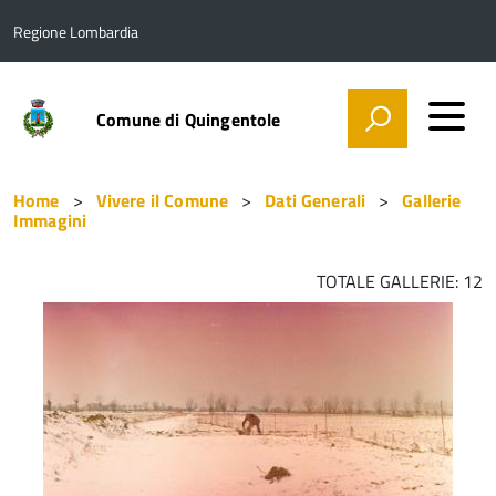
Regione Lombardia
Comune di Quingentole
Home
Vivere il Comune
Dati Generali
Gallerie
Immagini
TOTALE GALLERIE: 12