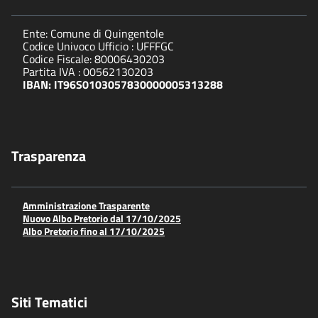
Ente: Comune di Quingentole
Codice Univoco Ufficio : UFFFGC
Codice Fiscale: 80006430203
Partita IVA : 00562130203
IBAN: IT96S0103057830000005313288
Trasparenza
Amministrazione Trasparente
Nuovo Albo Pretorio dal 17/10/2025
Albo Pretorio fino al 17/10/2025
Siti Tematici