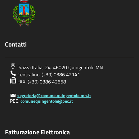
Contatti
Piazza Italia, 24, 46020 Quingentole MN
Centralino: (+39) 0386 42141
FAX: (+39) 0386 42558
segreteria@comune.quingentole.mn.it
PEC:
comunequingentole@pec.it
Fatturazione Elettronica