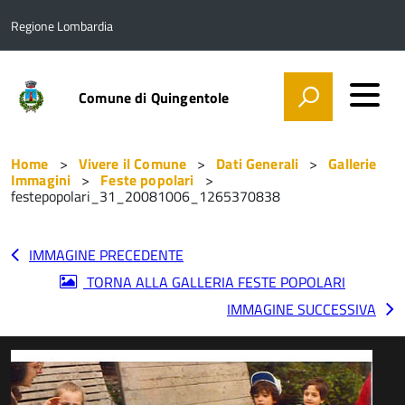
Regione Lombardia
Comune di Quingentole
Home
Vivere il Comune
Dati Generali
Gallerie
Immagini
Feste popolari
festepopolari_31_20081006_1265370838
IMMAGINE PRECEDENTE
TORNA ALLA GALLERIA FESTE POPOLARI
IMMAGINE SUCCESSIVA