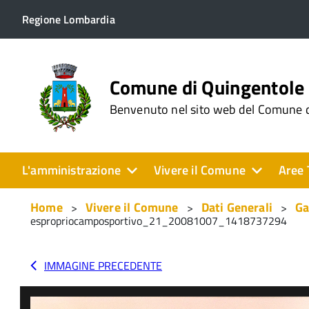
Regione Lombardia
Comune di Quingentole
Benvenuto nel sito web del Comune 
L'amministrazione
Vivere il Comune
Aree 
Home
Vivere il Comune
Dati Generali
Ga
espropriocamposportivo_21_20081007_1418737294
IMMAGINE PRECEDENTE