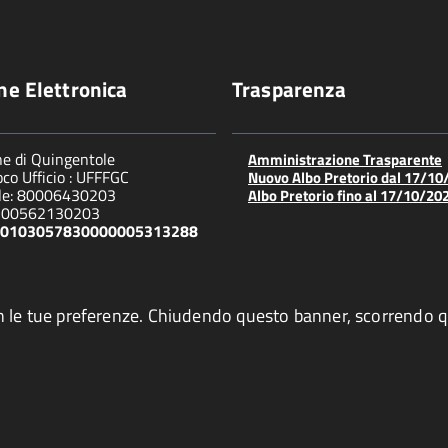
ne Elettronica
Trasparenza
e di Quingentole
Amministrazione Trasparente
co Ufficio : UFFFGC
Nuovo Albo Pretorio dal 17/10
ale: 80006430203
Albo Pretorio fino al 17/10/20
 : 00562130203
6S0103057830000005313288
ea con le tue preferenze. Chiudendo questo banner, scorrend
Privacy policy e cookie
Note Legali
Credits
Valuta qu