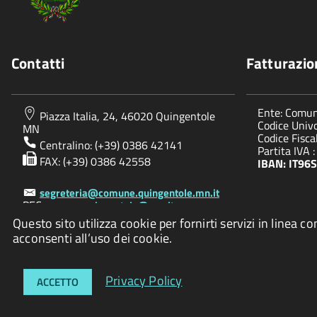
Contatti
Fatturazio
Ente: Comun
Piazza Italia, 24, 46020 Quingentole
Codice Univo
MN
Codice Fisc
Centralino: (+39) 0386 42141
Partita IVA
FAX: (+39) 0386 42558
IBAN: IT9
segreteria@comune.quingentole.mn.it
PEC:
comunequingentole@pec.it
Questo sito utilizza cookie per fornirti servizi in lin
acconsenti all’uso dei cookie.
Privacy Policy
ACCETTO
Accessibilità