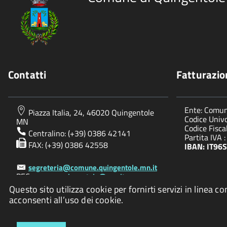
Contatti
Fatturazio
Ente: Comun
Piazza Italia, 24, 46020 Quingentole
Codice Univo
MN
Codice Fisc
Centralino: (+39) 0386 42141
Partita IVA
FAX: (+39) 0386 42558
IBAN: IT9
segreteria@comune.quingentole.mn.it
PEC:
comunequingentole@pec.it
Questo sito utilizza cookie per fornirti servizi in lin
acconsenti all’uso dei cookie.