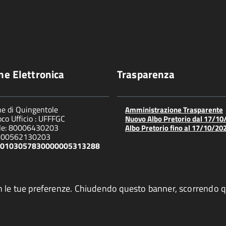
ne Elettronica
Trasparenza
e di Quingentole
Amministrazione Trasparente
co Ufficio : UFFFGC
Nuovo Albo Pretorio dal 17/10
ale: 80006430203
Albo Pretorio fino al 17/10/20
 : 00562130203
6S0103057830000005313288
ea con le tue preferenze. Chiudendo questo banner, scorrend