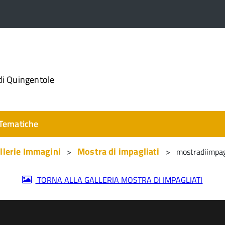
di Quingentole
Tematiche
llerie Immagini
Mostra di impagliati
mostradiimp
TORNA ALLA GALLERIA MOSTRA DI IMPAGLIATI