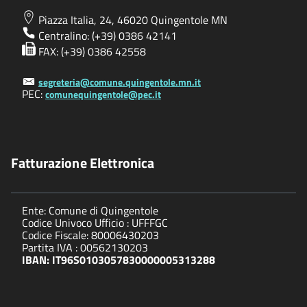
Piazza Italia, 24, 46020 Quingentole MN
Centralino: (+39) 0386 42141
FAX: (+39) 0386 42558
segreteria@comune.quingentole.mn.it
PEC:
comunequingentole@pec.it
Fatturazione Elettronica
Ente: Comune di Quingentole
Codice Univoco Ufficio : UFFFGC
Codice Fiscale: 80006430203
Partita IVA : 00562130203
IBAN: IT96S0103057830000005313288