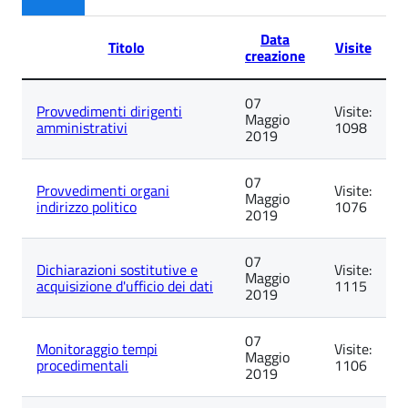
Data
Titolo
Visite
creazione
Lista
07
degli
Provvedimenti dirigenti
Visite:
Maggio
articoli
amministrativi
1098
2019
nella
categoria
Non
07
categorizzato
Provvedimenti organi
Visite:
Maggio
indirizzo politico
1076
2019
07
Dichiarazioni sostitutive e
Visite:
Maggio
acquisizione d'ufficio dei dati
1115
2019
07
Monitoraggio tempi
Visite:
Maggio
procedimentali
1106
2019