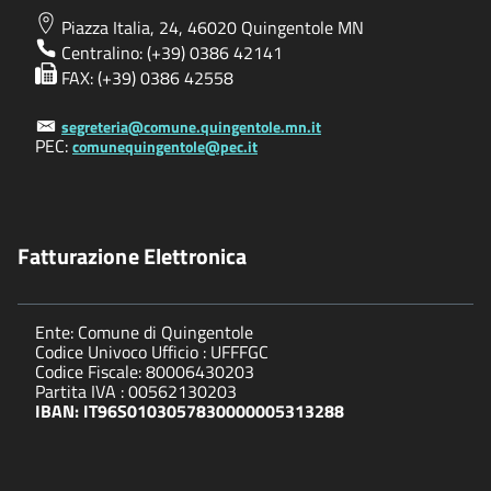
Piazza Italia, 24, 46020 Quingentole MN
Centralino: (+39) 0386 42141
FAX: (+39) 0386 42558
segreteria@comune.quingentole.mn.it
PEC:
comunequingentole@pec.it
Fatturazione Elettronica
Ente: Comune di Quingentole
Codice Univoco Ufficio : UFFFGC
Codice Fiscale: 80006430203
Partita IVA : 00562130203
IBAN: IT96S0103057830000005313288