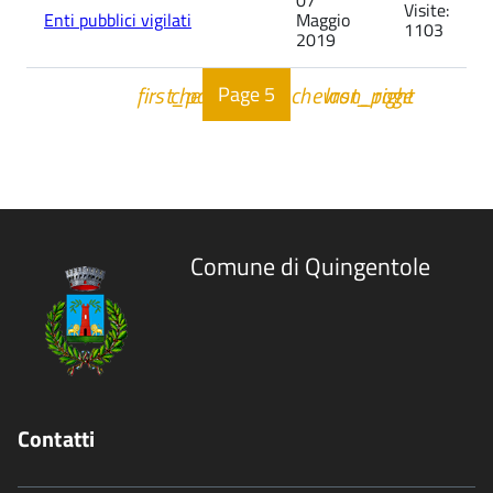
07
Visite:
Enti pubblici vigilati
Maggio
1103
2019
first_page
chevron_left
chevron_right
last_page
Page
5
Inizio
Inizio
Inizio
Inizio
Comune di Quingentole
Contatti