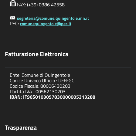
FAX: (+39) 0386 42558
segreteria@comune.quingentole.mn.it
PEC:
comunequingentole@pec.it
Fatturazione Elettronica
Ente: Comune di Quingentole
Codice Univoco Ufficio : UFFFGC
Codice Fiscale: 80006430203
Partita IVA : 00562130203
IBAN: IT96S0103057830000005313288
Trasparenza